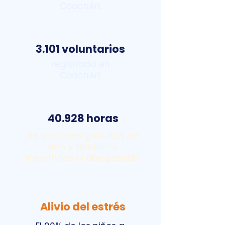
CoachArt
3.101 voluntarios
registrado en
CoachArt
40.928 horas
de lecciones gratuitas de
arte y atletismo
impartidas el año pasado
Alivio del estrés