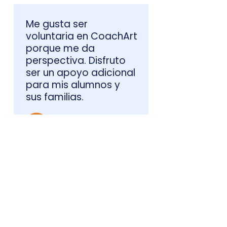
Me gusta ser
voluntaria en CoachArt
porque me da
perspectiva. Disfruto
ser un apoyo adicional
para mis alumnos y
sus familias.
Deztiny
Voluntario de
CoachArt
CoachArt también
aporta mucho a los
padres. ¡Somos un