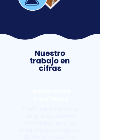
Nuestro
trabajo en
cifras
Generando
confianza
El 90% de los niños a
los que ayudamos
informaron sentirse
más seguros después
de las lecciones de